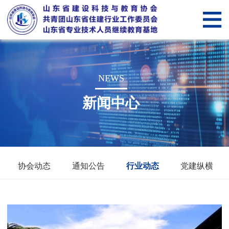
网
站
关
首
于
新
NEWS
页
我
闻
党
新闻中心
们
中
建
山
心
纵
东
会
横
省
员
智
协会动态
通知公告
行业动态
党建纵横
住
管
慧
智
建
理
科
慧
服
行
技
教
务“筑
筑