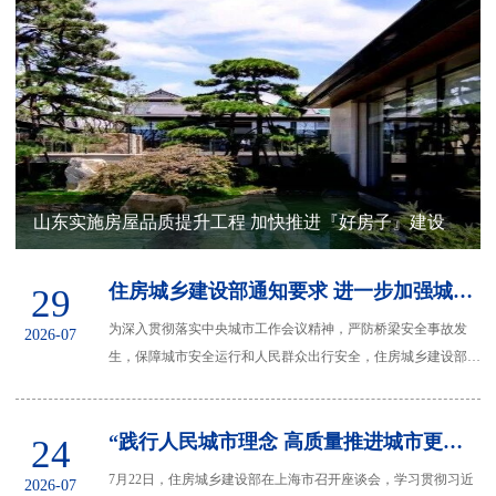
业
育
建”
梦
信
团
公
息
联
工
益
公
系
委
开
我
山东实施房屋品质提升工程 加快推进『好房子』建设
们
住房城乡建设部通知要求 进一步加强城市桥梁安全管理工作
29
为深入贯彻落实中央城市工作会议精神，严防桥梁安全事故发
2026-07
生，保障城市安全运行和人民群众出行安全，住房城乡建设部办
公厅近日发布通知，要求进一步加强城市桥梁...
“践行人民城市理念 高质量推进城市更新工作”座谈会在上海召开
24
7月22日，住房城乡建设部在上海市召开座谈会，学习贯彻习近
2026-07