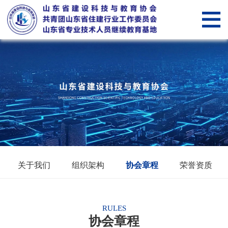
网
站
关
首
于
新
页
我
闻
党
们
中
建
山
心
纵
东
会
横
省
员
智
关于我们
组织架构
协会章程
荣誉资质
住
管
慧
智
建
理
科
慧
服
RULES
协会章程
行
技
教
务“筑
筑