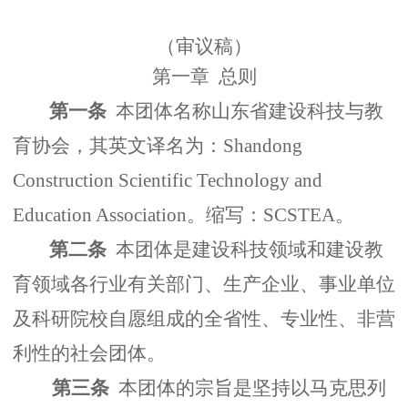
业
育
建”
梦
信
（审议稿）
团
公
息
联
第一章 总则
工
第一条
本团体名称山东省建设科技与教
益
公
系
育协会，其英文译名为：Shandong
委
开
我
Construction Scientific Technology and
们
Education Association。缩写：SCSTEA。
第二条
本团体是建设科技领域和建设教
育领域各行业有关部门、生产企业、事业单位
及科研院校自愿组成的全省性、专业性、非营
利性的社会团体。
第三条
本团体的宗旨是坚持以马克思列