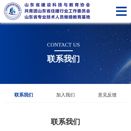
网
站
关
首
于
新
CONTACT US
页
我
闻
党
联系我们
们
中
建
山
心
纵
东
会
横
省
员
智
联系我们
加入我们
意见反馈
住
管
慧
智
建
理
科
慧
服
联系我们
行
技
教
务“筑
筑