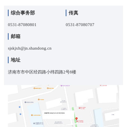
业
育
建”
梦
信
综合事务部
传真
团
公
息
联
0531-87080801
0531-87080707
工
益
公
系
邮箱
委
开
sjskjxh@jn.shandong.cn
我
地址
们
济南市市中区经四路小纬四路2号8楼