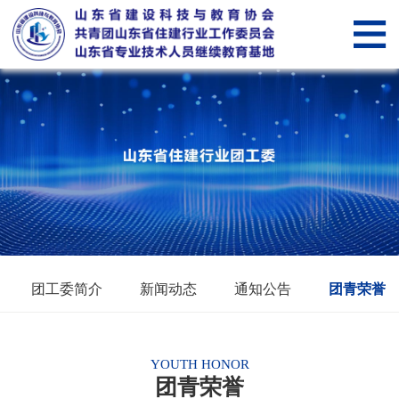
网
站
关
首
于
新
页
我
闻
党
们
中
建
山
心
纵
东
会
横
省
员
智
团工委简介
新闻动态
通知公告
团青荣誉
住
管
慧
智
建
理
科
慧
服
YOUTH HONOR
团青荣誉
行
技
教
务“筑
筑