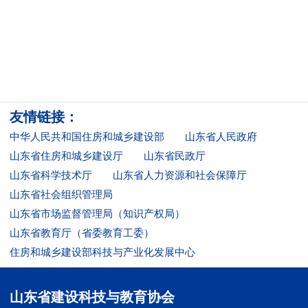
业
育
建”
梦
信
团
公
息
联
工
益
公
系
委
友情链接：
开
我
中华人民共和国住房和城乡建设部
山东省人民政府
们
山东省住房和城乡建设厅
山东省民政厅
山东省科学技术厅
山东省人力资源和社会保障厅
山东省社会组织管理局
山东省市场监督管理局（知识产权局）
山东省教育厅（省委教育工委）
住房和城乡建设部科技与产业化发展中心
山东省建设科技与教育协会